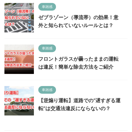
車雑感
ゼブラゾーン（導流帯）の効果！意
外と知られていないルールとは？
車雑感
フロントガラスが曇ったままの運転
は違反！簡単な除去方法をご紹介
車雑感
【逆煽り運転】道路での“遅すぎる運
転”は交通法違反にならないの？