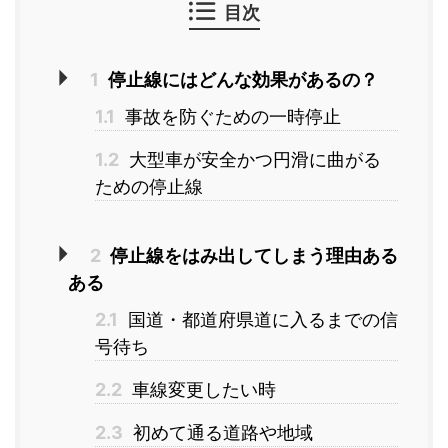
目次
1
停止線にはどんな効果があるの？
1.1
事故を防ぐための一時停止
1.2
大型車が安全かつ円滑に曲がる
ための停止線
2
停止線をはみ出してしまう理由ある
ある
2.1
国道・都道府県道に入るまでの信
号待ち
2.2
車線変更したい時
2.3
初めて通る道路や地域